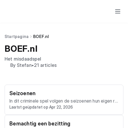
Startpagina
BOEF.nl
BOEF.nl
Het misdaadspel
By Stefan
•
21 articles
Seizoenen
In dit criminele spel volgen de seizoenen hun eigen rit
Laatst geüpdatet op Apr 22, 2026
me, variërend van 3 tot 6 maanden. Na het grimmige
einde van elk spelseizoen volgt een reset. Wees op j
e hoede: wanneer een nieuw seizoen aanbreekt, gaat
Bemachtig een bezitting