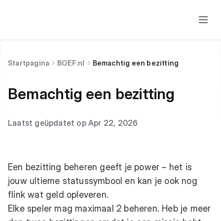
Startpagina
BOEF.nl
Bemachtig een bezitting
Bemachtig een bezitting
Laatst geüpdatet op Apr 22, 2026
Een bezitting beheren geeft je power – het is
jouw ultieme statussymbool en kan je ook nog
flink wat geld opleveren.
Elke speler mag maximaal 2 beheren. Heb je meer