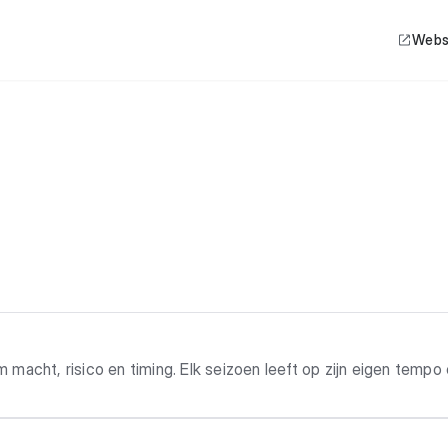
Webs
m macht, risico en timing. Elk seizoen leeft op zijn eigen tempo e
 aankopen met echt geld zoals diamanten en andere voordelen. 
de nieuwe ronde. Er is geen vaste duur. Sommige seizoenen lopen 3 tot 4