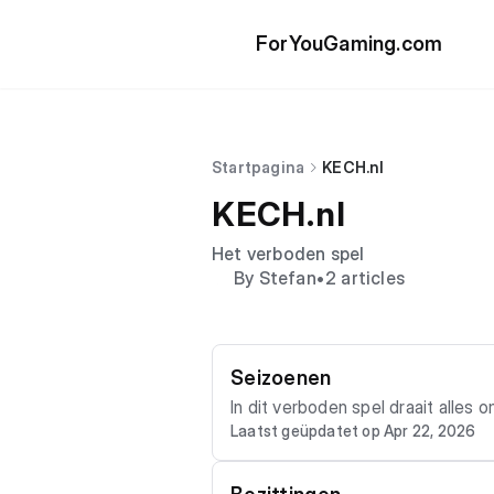
ForYouGaming.com
Startpagina
KECH.nl
KECH.nl
Het verboden spel
By Stefan
•
2 articles
Seizoenen
In dit verboden spel draait alles o
Laatst geüpdatet op Apr 22, 2026
chaos Na het harde einde van een seizoen volgt één ding: een volledige reset. Wees scherp: bij de start van een nieuw seizoen wo
rdt alles weggevaagd — inclusief
e VIP-status blijft bestaan en geeft je een voorsprong in 