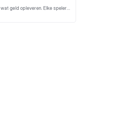
l. De reset wordt o
 opleveren. Elke speler
et een bezitting als hoofdprijs?
verkopen aan iemand uit je bende,
tten naar een andere speler. Het
nnen de moderators hier weinig aan
 wij geen compensatie, dus zorg d
seizoen verlies je je bezitting(en).