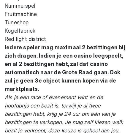
Nummerspel
Fruitmachine
Tuneshop
Kogelfabriek
Red light district
Iedere speler mag maximaal 2 bezittingen bij
zich dragen. Indien je een casino leegspeelt,
en al 2 bezittingen hebt, zal dat casino
automatisch naar de Grote Raad gaan. Ook
zul je geen 3e object kunnen kopen via de
marktplaats.
Als je een race of evenement wint en de
hoofdprijs een bezit is, terwijl je al twee
bezittingen hebt, krijg je 24 uur om één van je
bezittingen te verkopen. Je mag zelf kiezen welk
bezit je verkoopt; deze keuze is geheel aan jou.