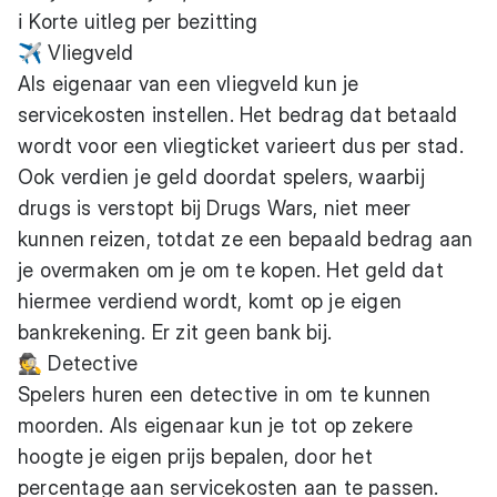
ℹ️ Korte uitleg per bezitting
✈️ Vliegveld
Als eigenaar van een vliegveld kun je
servicekosten instellen. Het bedrag dat betaald
wordt voor een vliegticket varieert dus per stad.
Ook verdien je geld doordat spelers, waarbij
drugs is verstopt bij Drugs Wars, niet meer
kunnen reizen, totdat ze een bepaald bedrag aan
je overmaken om je om te kopen. Het geld dat
hiermee verdiend wordt, komt op je eigen
bankrekening. Er zit geen bank bij.
🕵️ Detective
Spelers huren een detective in om te kunnen
moorden. Als eigenaar kun je tot op zekere
hoogte je eigen prijs bepalen, door het
percentage aan servicekosten aan te passen.